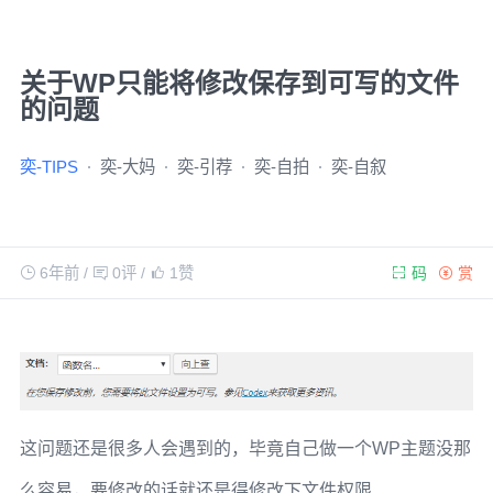
关于WP只能将修改保存到可写的文件
的问题
奕-TIPS
奕-大妈
奕-引荐
奕-自拍
奕-自叙
6年前
/
0评
/
1
赞
码
赏
这问题还是很多人会遇到的，毕竟自己做一个WP主题没那
么容易，要修改的话就还是得修改下文件权限